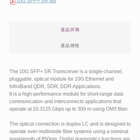
10G SFP+ SR.pdf
產品詳情
產品規格
The 10G SFP+ SR Transceiver is a single-channel,
pluggable, optical module for 10G Ethernet and
InfiniBand QDR, SDR, DDR Applications.
It is a high-performance module for short-range data
communication and interconnects applications that
operate at 10.3125 Gbps up to 300 m using OM3 fiber.
The optical connection is duplex LC and is designed to
operate over multimode fiber systems using a nominal
wavelength of 850nm. Digital diagnostics functions are